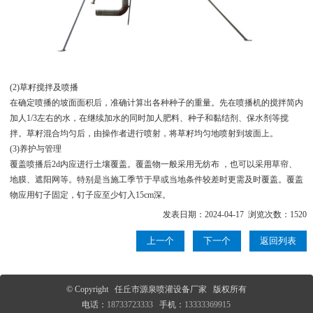
(2)草籽搅拌及喷播
在确定喷播的坡面面积后，准确计算出各种种子的重量。先在喷播机的搅拌简内
加人1/3左右的水，在继续加水的同时加人肥料、种子和黏结剂、保水剂等搅
拌。草籽混合均匀后，由操作者进行喷射，将草籽均匀地喷射到坡面上。
(3)养护与管理
覆盖喷播后2d内应进行土壤覆盖。覆盖物一般采用无纺布 ，也可以采用草帘、
地膜、遮阳网等。特别是当施工季节于早或当地条件较差时更需及时覆盖。覆盖
物应用钉子固定，钉子应至少钉入15cm深。
发表日期：2024-04-17 浏览次数：1520
上一个
下一个
返回列表
© Copyright 任丘市源泉喷灌设备厂家 版权所有
电话：
18733723333
手机：
13333369915