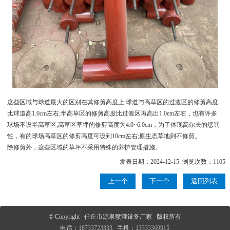
这些区域与球道最大的区别在其修剪高度上:球道与高草区的过渡区的修剪高度
比球道高1.0cm左右;半高草区的修剪高度比过渡区再高出1.0em左右，也有许多
球场不设半高草区;高草区草坪的修剪高度为4.0~6.0cm，为了体现高尔夫的惩罚
性，有的球场高草区的修剪高度可设到10cm左右;原生态草地则不修剪。
除修剪外，这些区域的草坪不采用特殊的养护管理措施。
发表日期：2024-12-15 浏览次数：1105
上一个
下一个
返回列表
© Copyright 任丘市源泉喷灌设备厂家 版权所有
电话：
18733723333
手机：
13333369915