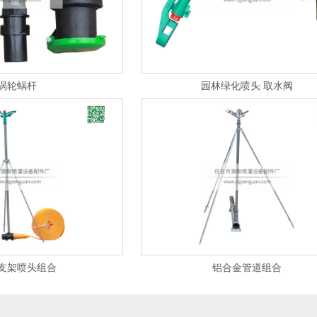
涡轮蜗杆
园林绿化喷头 取水阀
支架喷头组合
铝合金管道组合